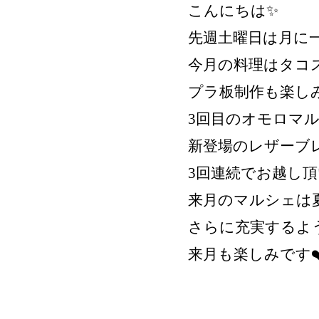
こんにちは✨
先週土曜日は月に一
今月の料理はタコ
プラ板制作も楽し
3回目のオモロマ
新登場のレザーブ
3回連続でお越し
来月のマルシェは
さらに充実するよ
来月も楽しみです❤️