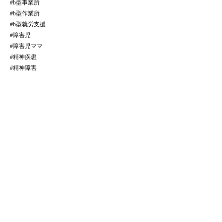
#b型事業所
#b型作業所
#b型就労支援
#障害児
#障害児ママ
#精神疾患
#精神障害
全ての記事をみる
​法人サイトはこちら