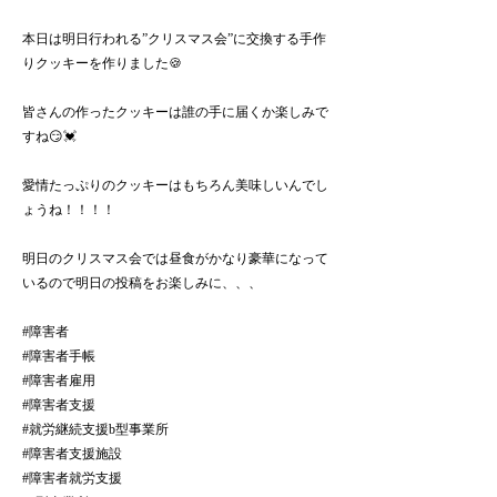
本日は明日行われる”クリスマス会”に交換する手作
りクッキーを作りました🍪
皆さんの作ったクッキーは誰の手に届くか楽しみで
すね😏💓
愛情たっぷりのクッキーはもちろん美味しいんでし
ょうね！！！！
明日のクリスマス会では昼食がかなり豪華になって
いるので明日の投稿をお楽しみに、、、
#障害者
#障害者手帳
#障害者雇用
#障害者支援
#就労継続支援b型事業所
#障害者支援施設
#障害者就労支援