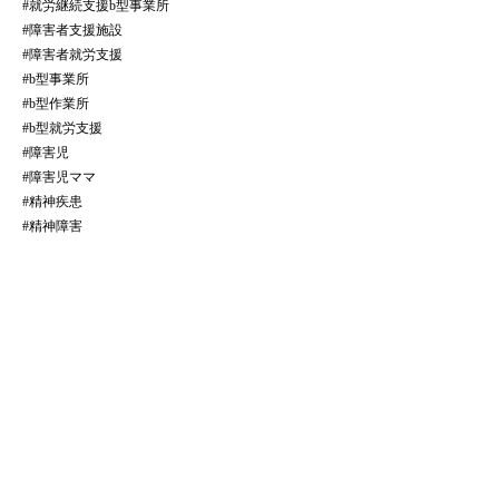
#就労継続支援b型事業所
#障害者支援施設
#障害者就労支援
#b型事業所
#b型作業所
#b型就労支援
#障害児
#障害児ママ
#精神疾患
#精神障害
全ての記事をみる
​法人サイトはこちら