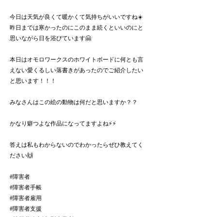
今日は天気が良くて暖かくて気持ちがいいですね☀️
昨日までは寒かったのにこのまま続くといいのにと
思いながら日を浴びています🤗
本日はオモロワークスのホワイトボードに何とも言
えない愛くるしい落書きがあったのでご紹介したい
と思います！！！
みなさんはこの絵の動物は何だと思いますか？？
かなり癖つよな作品になってますよね⚡️⚡️
答えは私もわからないのでわかったらぜひ教えてく
ださい🙌
#障害者
#障害者手帳
#障害者雇用
#障害者支援