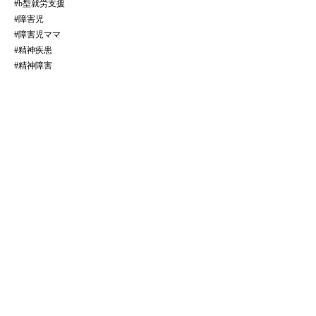
#b型就労支援
#障害児
#障害児ママ
#精神疾患
#精神障害
全ての記事をみる
​法人サイトはこちら