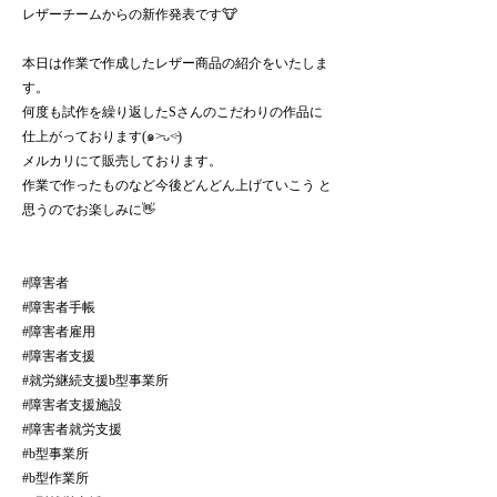
レザーチームからの新作発表です🐮
本日は作業で作成したレザー商品の紹介をいたしま
す。
何度も試作を繰り返したSさんのこだわりの作品に
仕上がっております(๑˃̵ᴗ˂̵)
メルカリにて販売しております。
作業で作ったものなど今後どんどん上げていこう と
思うのでお楽しみに👋
#障害者
#障害者手帳
#障害者雇用
#障害者支援
#就労継続支援b型事業所
#障害者支援施設
#障害者就労支援
#b型事業所
#b型作業所