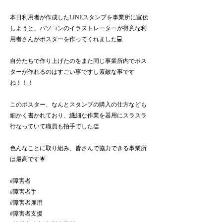
本日利用者が作成したLINEスタンプを事業所に宣伝
しようと、パソコンのイラストレーターが得意な利
用者さんがポスターを作ってくれました💻
自分たちで作り上げたのをまた同じ事業所内でポス
ターが作れるのはすごい事ですし素敵な事です
ね！！！
このポスター、なんとスタンプの購入の仕方なども
細かく書かれており、繊細な作業を器用にスラスラ
行なっていて職員も拍手でした👏
色んなことに取り組み、皆さんで協力できる事業所
は最高です🌟
#障害者
#障害者手
#障害者雇用
#障害者支援