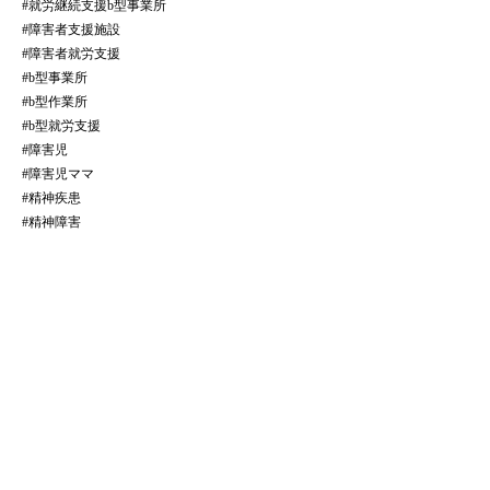
#就労継続支援b型事業所
#障害者支援施設
#障害者就労支援
#b型事業所
#b型作業所
#b型就労支援
#障害児
#障害児ママ
#精神疾患
#精神障害
全ての記事をみる
​法人サイトはこちら