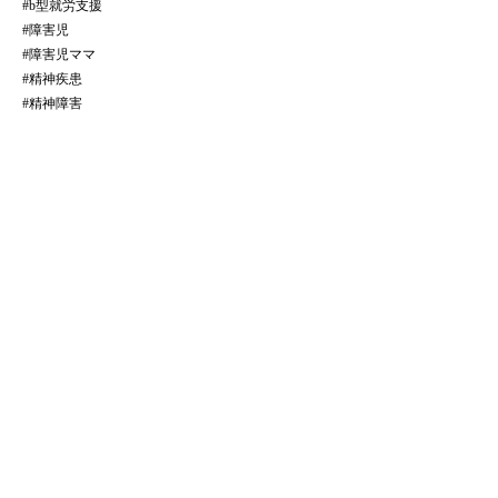
#b型就労支援
#障害児
#障害児ママ
#精神疾患
#精神障害
全ての記事をみる
​法人サイトはこちら