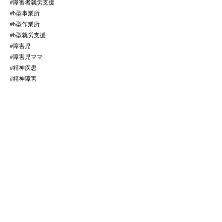
#障害者就労支援
#b型事業所
#b型作業所
#b型就労支援
#障害児
#障害児ママ
#精神疾患
#精神障害
全ての記事をみる
​法人サイトはこちら