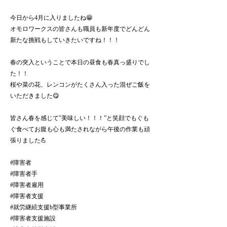
今日から4月に入りましたね😁
オモロワークスの皆さんも職員も新年度でどんどん
新たな挑戦もしていきたいですね！！！
春の突入ということで本日の昼食も春真っ盛りでし
た！！
桜や菜の花、レンコンがたくさん入った混ぜご飯を
いただきました😋
皆さん春を感じて”美味しい！！！”と笑顔でもぐも
ぐ食べてお腹も心も満たされながら午後の作業も頑
張りました💪
#障害者
#障害者手
#障害者雇用
#障害者支援
#就労継続支援b型事業所
#障害者支援施設