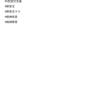
#b型就労支援
#障害児
#障害児ママ
#精神疾患
#精神障害
全ての記事をみる
​法人サイトはこちら