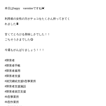
本日はhappy varentineですね💓
利用者の女性の方がチョコをたくさん持ってきてく
れました🍫
甘くてとろける美味しさでした！！
ごちそうさまでした😋
今週もがんばりましょう！！！
#障害者
#障害者手帳
#障害者雇用
#障害者支援
#就労継続支援b型事業所
#障害者支援施設
#障害者就労支援
#b型事業所
#b型作業所