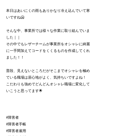
本日はあいにくの雨もありかなり冷え込んでいて寒
いですね🥶
そんな中、事業所では様々な作業に取り組んでいま
した｜｜
その中でもレザーチームが事業所をオシャレに綺麗
に一手間加えてコードをくくるものを作成してくれ
ました！！
普段、見えないところだがそこまでオシャレを極め
ている職場は居心地がよく、気持ちいですよね！
こだわりも強めでどんどんオシャレ職場に変化して
いこうと思ってます🌟
#障害者
#障害者手帳
#障害者雇用