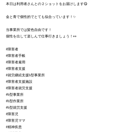
本日は利用者さんとの２ショットをお届けします😋
金と青で個性的でとても似合っています！✨
当事業所では髪色自由です！
個性を出して楽しんで仕事行きましょう！👀
#障害者
#障害者手帳
#障害者雇用
#障害者支援
#就労継続支援b型事業所
#障害者支援施設
#障害者就労支援
#b型事業所
#b型作業所
#b型就労支援
#障害児
#障害児ママ
#精神疾患