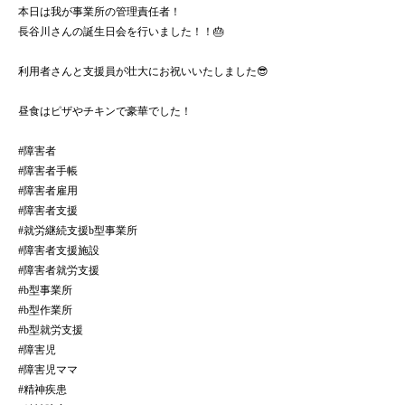
本日は我が事業所の管理責任者！
長谷川さんの誕生日会を行いました！！🎂
利用者さんと支援員が壮大にお祝いいたしました😎
昼食はピザやチキンで豪華でした！
#障害者
#障害者手帳
#障害者雇用
#障害者支援
#就労継続支援b型事業所
#障害者支援施設
#障害者就労支援
#b型事業所
#b型作業所
#b型就労支援
#障害児
#障害児ママ
#精神疾患